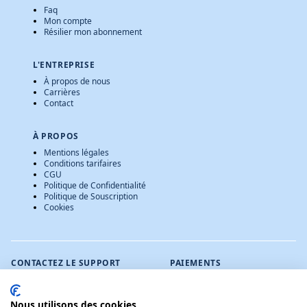
Faq
Mon compte
Résilier mon abonnement
L'ENTREPRISE
À propos de nous
Carrières
Contact
À PROPOS
Mentions légales
Conditions tarifaires
CGU
Politique de Confidentialité
Politique de Souscription
Cookies
CONTACTEZ LE SUPPORT
PAIEMENTS
contact@verif-auto.info
Du lundi au vendredi de
Nous utilisons des cookies
9h à 18h