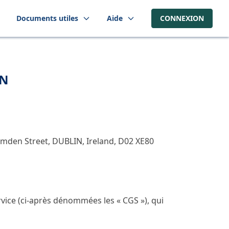
Documents utiles
Aide
CONNEXION
ON
amden Street, DUBLIN, Ireland, D02 XE80
ice (ci-après dénommées les « CGS »), qui