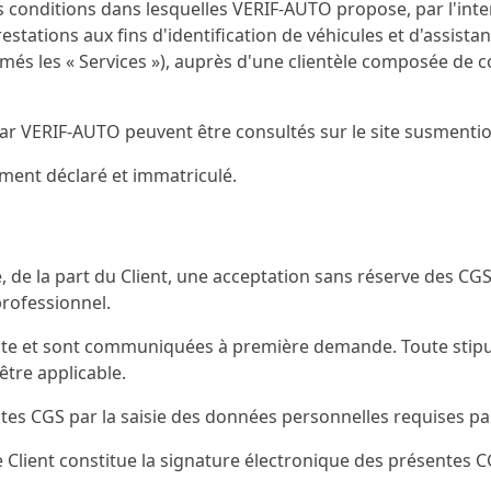
s conditions dans lesquelles VERIF-AUTO propose, par l'inte
restations aux fins d'identification de véhicules et d'assist
més les « Services »), auprès d'une clientèle composée de
s par VERIF-AUTO peuvent être consultés sur le site susmenti
ûment déclaré et immatriculé.
ue, de la part du Client, une acceptation sans réserve des CG
professionnel.
 Site et sont communiquées à première demande. Toute stip
être applicable.
es CGS par la saisie des données personnelles requises par l
Client constitue la signature électronique des présentes C