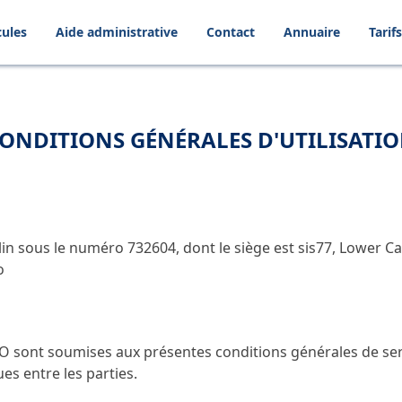
cules
Aide administrative
Contact
Annuaire
Tarifs
ONDITIONS GÉNÉRALES D'UTILISATI
n sous le numéro 732604, dont le siège est sis77, Lower C
o
O sont soumises aux présentes conditions générales de serv
es entre les parties.