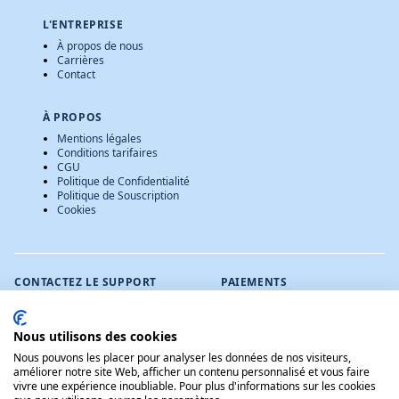
L'ENTREPRISE
À propos de nous
Carrières
Contact
À PROPOS
Mentions légales
Conditions tarifaires
CGU
Politique de Confidentialité
Politique de Souscription
Cookies
CONTACTEZ LE SUPPORT
PAIEMENTS
contact@verif-auto.info
Du lundi au vendredi de
Nous utilisons des cookies
9h à 18h
Nous pouvons les placer pour analyser les données de nos visiteurs,
LANGUE
améliorer notre site Web, afficher un contenu personnalisé et vous faire
vivre une expérience inoubliable. Pour plus d'informations sur les cookies