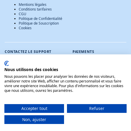
Mentions légales
Conditions tarifaires
CGU
Politique de Confidentialité
Politique de Souscription
Cookies
CONTACTEZ LE SUPPORT
PAIEMENTS
contact@verif-auto.info
Du lundi au vendredi de
Nous utilisons des cookies
9h à 18h
Nous pouvons les placer pour analyser les données de nos visiteurs,
LANGUE
améliorer notre site Web, afficher un contenu personnalisé et vous faire
vivre une expérience inoubliable. Pour plus d'informations sur les cookies
que nous utilisons, ouvrez les paramètres.
verif-auto.info, tous droits réservés,
2026.
Accepter tout
Refuser
Non, ajuster